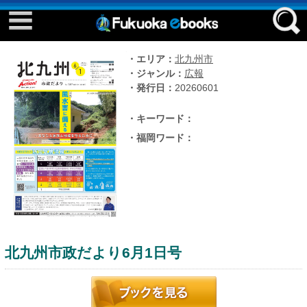
Event ebook
Facebook
・エリア：
北九州市
twitter
・ジャンル：
広報
はじめてご利用される方へ
・発行日：
20260601
・キーワード：
・福岡ワード：
コンテンツ
北九州市政だより6月1日号
推して参る
eさんぽ