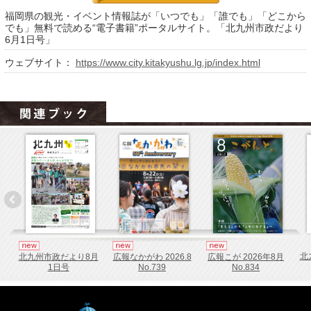
福岡コンテンツ
福岡県の観光・イベント情報誌が「いつでも」「誰でも」「どこから
でも」無料で読める“電子書籍”ポータルサイト。「北九州市政だより
fukuoka ebooksとは
6月1日号」
ウェブサイト：
https://www.city.kitakyushu.lg.jp/index.html
運営会社
ご利用ガイド
よくある質問
サイトマップ
お問い合わせ
掲載の方法
掲載規約
個人情報保護方針
北
北九州市政だより8月
広報なかがわ 2026.8
広報こが 2026年8月
動作環境
1日号
No.739
No.834