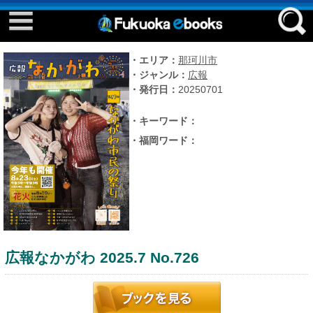
Event ebook
Facebook
・エリア：
那珂川市
twitter
・ジャンル：
広報
はじめてご利用される方へ
・発行日：
20250701
・キーワード：
・福岡ワード：
コンテンツ
広報なかがわ 2025.7 No.726
推して参る
eさんぽ