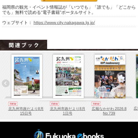
福岡コンテンツ
福岡県の観光・イベント情報誌が「いつでも」「誰でも」「どこから
でも」無料で読める“電子書籍”ポータルサイト。
fukuoka ebooksとは
ウェブサイト：
https://www.city.nakagawa.lg.jp/
運営会社
ご利用ガイド
よくある質問
サイトマップ
お問い合わせ
掲載の方法
掲載規約
個人情報保護方針
広
北九州市政だより8月
北九州市政だより8月
広報なかがわ 2026.8
15日号
1日号
No.739
動作環境